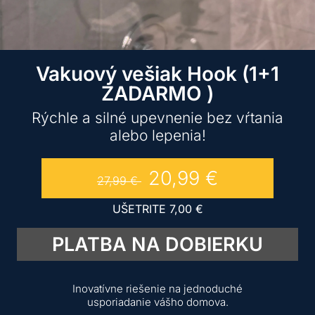
Vakuový vešiak Hook (1+1
ZADARMO )
Rýchle a silné upevnenie bez vŕtania
alebo lepenia!
20,99
€
27,99
€
UŠETRITE
7,00
€
PLATBA NA DOBIERKU
Inovatívne riešenie na jednoduché
usporiadanie vášho domova.