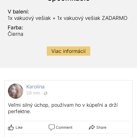
V balení:
1x vakuový vešiak + 1x vakuový vešiak ZADARMO
Farba:
Čierna
Viac informácií
Karolína
28 min
·
Veľmi silný úchop, používam ho v kúpeľni a drží
perfektne.
Like
Comment
Share