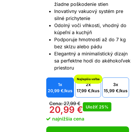
žiadne poškodenie stien
Inovatívny vakuový systém pre
silné prichytenie
Odolný voči vlhkosti, vhodný do
kúpeľní a kuchýň
Podporuje hmotnosti až do 7 kg
bez sklzu alebo pádu
Elegantný a minimalistický dizajn
sa perfektne hodí do akéhokoľvek
priestoru
Najlepšia voľba
1x
2x
3x
20,99
€
/kus
17,99
€
/kus
15,99
€
/kus
Cena:
27,99
€
Uložiť
25%
20,99
€
najnižšia cena