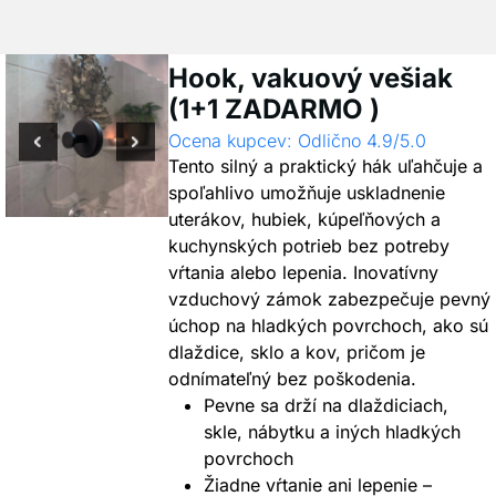
Hook, vakuový vešiak
(1+1 ZADARMO )
Ocena kupcev: Odlično 4.9/5.0
Tento silný a praktický hák uľahčuje a
spoľahlivo umožňuje uskladnenie
uterákov, hubiek, kúpeľňových a
kuchynských potrieb bez potreby
vŕtania alebo lepenia. Inovatívny
vzduchový zámok zabezpečuje pevný
úchop na hladkých povrchoch, ako sú
dlaždice, sklo a kov, pričom je
odnímateľný bez poškodenia.
Pevne sa drží na dlaždiciach,
skle, nábytku a iných hladkých
povrchoch
Žiadne vŕtanie ani lepenie –