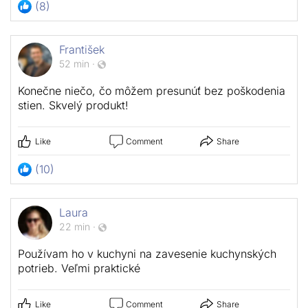
(8)
František
52 min
·
Konečne niečo, čo môžem presunúť bez poškodenia
stien. Skvelý produkt!
Like
Comment
Share
(10)
Laura
22 min
·
Používam ho v kuchyni na zavesenie kuchynských
potrieb. Veľmi praktické
Like
Comment
Share