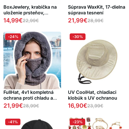
BoxJewlery, krabička na
Súprava WaxKit, 17-dielna
uloženie prsteňov,
súprava tesnení
náušníc, náhrdelníkov a
14,99
€
21,99
€
22,99
€
28,99
€
iných šperkov
-24%
-30%
FullHat, 4v1 kompletná
UV CoolHat, chladiaci
ochrana proti chladu a
klobúk s UV ochranou
vetru
21,99
€
16,90
€
28,99
€
23,99
€
-41%
-23%