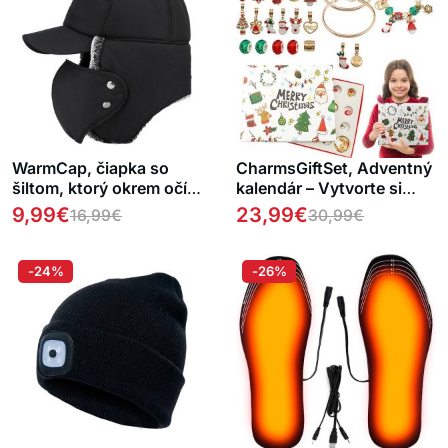
WarmCap, čiapka so
CharmsGiftSet, Adventný
šiltom, ktorý okrem očí
kalendár – Vytvorte si
chráni uši, bradu a
vlastný náramok
9,99
€
23,99
€
16,99
€
30,99
€
väčšinu hlavy pred
chladom
-24%
-26%