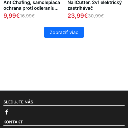
AntiChafing, samolepiaca
NailCutter, 2v1 elektrický
ochrana proti odieraniu
zastrihávač
medzi stehnami (2 kusy)
9,99
€
23,99
€
16,99
€
30,99
€
Zobraziť viac
SLEDUJTE NÁS
KONTAKT