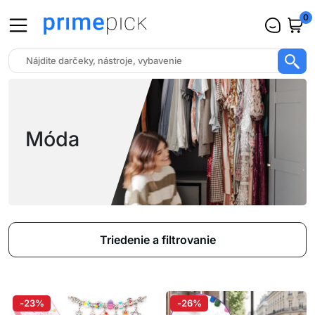
0
Móda
Triedenie a filtrovanie
-23%
-26%