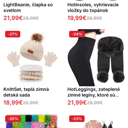
LightBeanie, čiapka so
HotInsoles, vyhrievacie
svetlom
vložky do topánok
21,99
€
19,99
€
28,99
€
26,99
€
-27%
-24%
KnittSet, teplá zimná
HotLeggings, zateplené
detská sada
zimné legíny, ktoré sú
mimoriadne pohodlné a
18,99
€
21,99
€
25,99
€
28,99
€
teplé
-20%
-23%