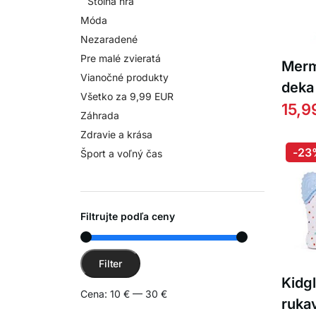
Stolná hra
Móda
Nezaradené
Pre malé zvieratá
Merm
Vianočné produkty
deka
Všetko za 9,99 EUR
chvo
15,9
Záhrada
dieťa
Zdravie a krása
-23
Šport a voľný čas
Filtrujte podľa ceny
Minimálna cena
Maximálna cena
Filter
Kidg
Cena:
10 €
—
30 €
rukav