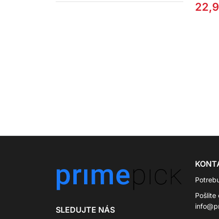
masí
22,
ďasn
pršt
KONT
Potreb
Pošlite
info@p
SLEDUJTE NÁS