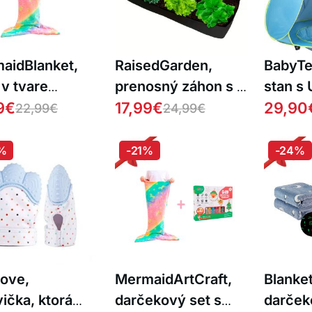
aidBlanket,
RaisedGarden,
BabyTe
 v tvare
prenosný záhon s 8
stan s
sta morského
9
€
samostatnými
17,99
€
a bazé
29,90
22,99
€
24,99
€
ťa
priehradkami
%
-21%
-24%
love,
MermaidArtCraft,
Blanke
ička, ktorá
darčekový set s
darček