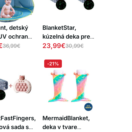
nt, detský
BlanketStar,
 UV ochranou
kúzelná deka pre
nom
€
deti, ktorá svieti v
23,99
€
36,99
€
30,99
€
tme 1+1 ZADARMO
-21%
tFastFingers,
MermaidBlanket,
ová sada s
deka v tvare