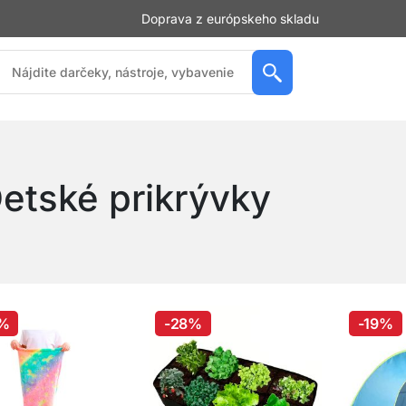
Doprava z európskeho skladu
etské prikrývky
%
-28%
-19%