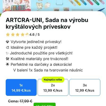
ARTCRA-UNI, Sada na výrobu
kryštálových príveskov
4.6 / 5
💎 Vytvorte jedinečné prívesky!
🎨 Ideálne pre každý projekt!
✨ Jednoduché použitie pre všetkých!
🛠️ Kvalitné materiály pre trvácnosť!
🌟 Perfektné na darčeky a dekorácie!
V balení 1x Sada na tvarovanie náušníc
Najlepšia voľba
1x
2x
3x
14,99
€
/kus
13,99
€
/kus
12,99
€
/kus
Cena:
17,99
€