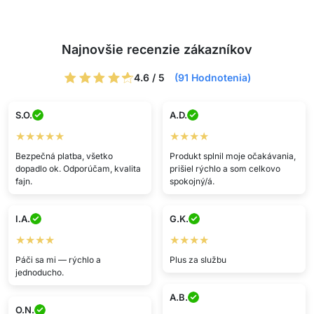
Najnovšie recenzie zákazníkov
4.6 / 5
(91 Hodnotenia)
S.O.
A.D.
★★★★★
★★★★
Bezpečná platba, všetko
Produkt splnil moje očakávania,
dopadlo ok. Odporúčam, kvalita
prišiel rýchlo a som celkovo
fajn.
spokojný/á.
I.A.
G.K.
★★★★
★★★★
Páči sa mi — rýchlo a
Plus za službu
jednoducho.
A.B.
O.N.