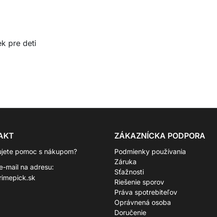
k pre deti
AKT
ZÁKAZNÍCKA PODPORA
ujete pomoc s nákupom?
Podmienky používania
Záruka
 e-mail na adresu:
Sťažnosti
rimepick.sk
Riešenie sporov
Práva spotrebiteľov
Oprávnená osoba
Doručenie