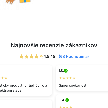
Najnovšie recenzie zákazníkov
4.5 / 5
(68 Hodnotenia)
I.S.
★★★
★★★★★
tický produkt, prišiel rýchlo a
Super spokojnosť
fektnom stave
T.A.
★★★★