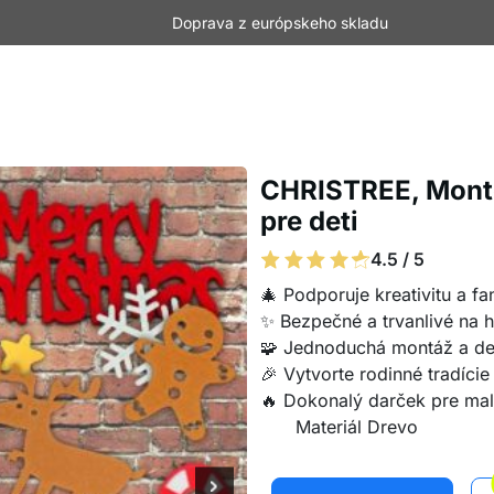
Doprava z európskeho skladu
CHRISTREE, Monte
pre deti
4.5 / 5
🎄 Podporuje kreativitu a fa
✨ Bezpečné a trvanlivé na h
🧩 Jednoduchá montáž a d
🎉 Vytvorte rodinné tradície
🔥 Dokonalý darček pre ma
Materiál Drevo