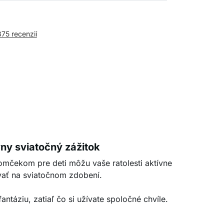
375 recenzií
vny sviatočný zážitok
omčekom pre deti môžu vaše ratolesti aktívne
vať na sviatočnom zdobení.
fantáziu, zatiaľ čo si užívate spoločné chvíle.