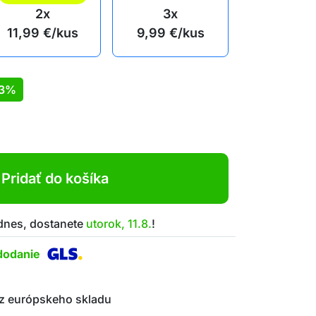
2x
3x
11,99
€
/kus
9,99
€
/kus
13%
Pridať do košíka
 dnes, dostanete
utorok, 11.8.
!
dodanie
z európskeho skladu