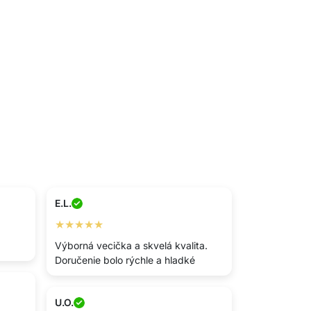
E.L.
★★★★★
Výborná vecička a skvelá kvalita.
Doručenie bolo rýchle a hladké
U.O.