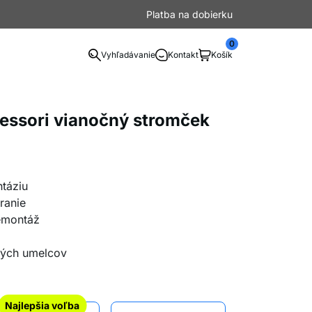
Platba na dobierku
0
Vyhľadávanie
Kontakt
Košík
ssori vianočný stromček
ntáziu
ranie
emontáž
lých umelcov
Najlepšia voľba