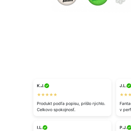
K.J.
J.L.
★★★★★
★★
Produkt podľa popisu, prišlo rýchlo.
Fantas
Celkovo spokojnosť.
v per
I.L.
P.J.