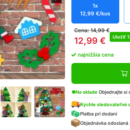
1x
12,99
€
/kus
Cena:
14,99
€
Uložiť
12,99
€
najnižšia cena
Na sklade
Objednajte si
Rýchle sledovateľné 
Platba pri dodaní
Objednávka odoslaná 