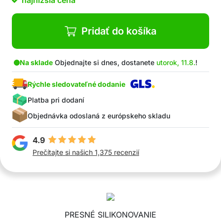
najnižšia cena
uzáver na tubu
Špeciálny materiál odolný proti opotrebeniu
Pridať do košíka
Široký rozsah použitia
V balení: 3 rôzne nástavce, GRÁTIS odstraňovač
silikónu, GRÁTIS uzáver na tubu
Na sklade
Objednajte si dnes, dostanete
utorok, 11.8.
!
Rýchle sledovateľné dodanie
Platba pri dodaní
Objednávka odoslaná z európskeho skladu
4.9
Prečítajte si našich 1,375 recenzií
PRESNÉ SILIKONOVANIE