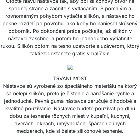
Otočte hlavu nástavca tak, aby bol silikónový otvor na
spodnej strane a začnite s vytláčaním. S pomalým a
rovnomerným pohybom vytlačte silikón, a nástavec ho
pekne rozdelí po povrchu, ako keby ho naniesol skúsený
odborník. Po dokončení práce počkajte, až silikón v
nástavci zaschne, a potom ho jednoducho vytiahnite
rukou. Silikón potom na tesno uzatvorte s uzáverom, ktorý
taktiež dostanete grátis v balíčku!
TRVANLIVOSŤ
Nástavce sú vyrobené zo špeciálneho materiálu na ktorý
sa nelepí silikón, preto je čistenie a nanášanie rýchle a
jednoduché. Pevná guma nástavca zaručuje dlhodobé a
kvalitné používanie. Nástavce budete používať po dlhú
dobu za tesnenie rôznych miest v kúpeľni, kuchyni,
dverách, oknách, umývadlách, špárach a iných
medzerách, kde si želáte silikónové tesnenie.