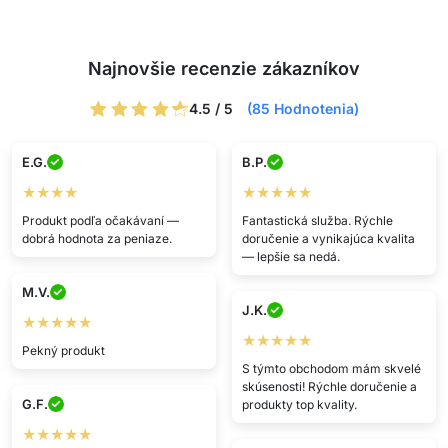
Najnovšie recenzie zákazníkov
4.5 / 5
(85 Hodnotenia)
E.G.
B.P.
★★★★
★★★★★
Produkt podľa očakávaní —
Fantastická služba. Rýchle
dobrá hodnota za peniaze.
doručenie a vynikajúca kvalita
— lepšie sa nedá.
M.V.
J.K.
★★★★★
★★★★★
Pekný produkt
S týmto obchodom mám skvelé
skúsenosti! Rýchle doručenie a
G.F.
produkty top kvality.
★★★★★