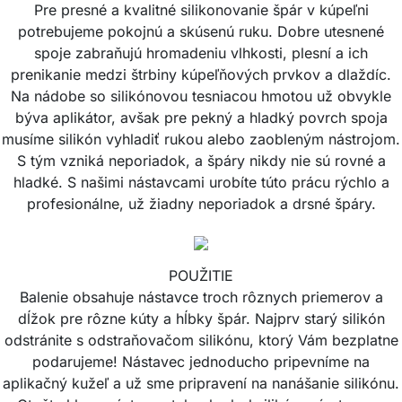
Pre presné a kvalitné silikonovanie špár v kúpeľni
potrebujeme pokojnú a skúsenú ruku. Dobre utesnené
spoje zabraňujú hromadeniu vlhkosti, plesní a ich
prenikanie medzi štrbiny kúpeľňových prvkov a dlaždíc.
Na nádobe so silikónovou tesniacou hmotou už obvykle
býva aplikátor, avšak pre pekný a hladký povrch spoja
musíme silikón vyhladiť rukou alebo zaobleným nástrojom.
S tým vzniká neporiadok, a špáry nikdy nie sú rovné a
hladké. S našimi nástavcami urobíte túto prácu rýchlo a
profesionálne, už žiadny neporiadok a drsné špáry.
POUŽITIE
Balenie obsahuje nástavce troch rôznych priemerov a
dĺžok pre rôzne kúty a hĺbky špár. Najprv starý silikón
odstránite s odstraňovačom silikónu, ktorý Vám bezplatne
podarujeme! Nástavec jednoducho pripevníme na
aplikačný kužeľ a už sme pripravení na nanášanie silikónu.