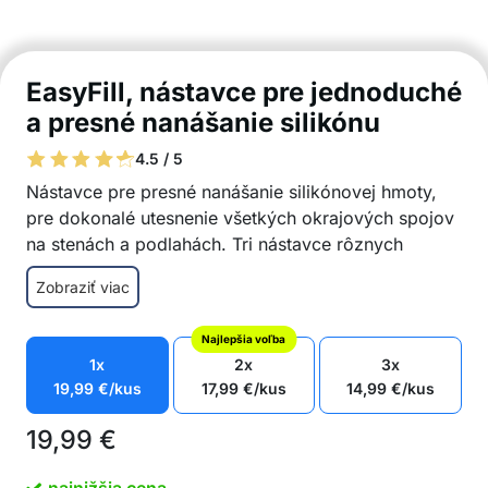
EasyFill, nástavce pre jednoduché
a presné nanášanie silikónu
4.5 / 5
Nástavce pre presné nanášanie silikónovej hmoty,
pre dokonalé utesnenie všetkých okrajových spojov
na stenách a podlahách. Tri nástavce rôznych
rozmerov EasyFill sú vyrobené zo špeciálneho
Zobraziť viac
materiálu, ktorý sa ľahko čistí zo zvyškov silikónu a
je odolný proti opotrebeniu. Presne a profesionálne
Najlepšia voľba
nanášajte silikón do kúpeľne, kuchyne, okien, dverí,
1x
2x
3x
špár, medzier a iných otvorov.
19,99
€
/kus
17,99
€
/kus
14,99
€
/kus
Jednoduché použitie
Rovnomerné
a presné
nanášanie
19,99
€
3 rôzne rozmery
GRÁTIS dostanete ešte aj odstraňovač silikónu a