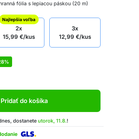
hranná fólia s lepiacou páskou (20 m)
Najlepšia voľba
2x
3x
15,99
€
/kus
12,99
€
/kus
28%
Pridať do košíka
 dnes, dostanete
utorok, 11.8.
!
dodanie