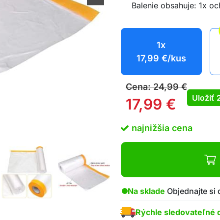
Balenie obsahuje: 1x oc
1x
17,99
€
/kus
Cena:
24,99
€
Uložiť
17,99
€
najnižšia cena
Na sklade
Objednajte si
Rýchle sledovateľné 