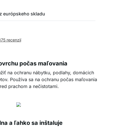
z európskeho skladu
375 recenzií
ovrchu počas maľovania
žiť na ochranu nábytku, podlahy, domácich
etov. Používa sa na ochranu počas maľovania
pred prachom a nečistotami.
na a ľahko sa inštaluje