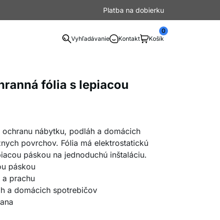
Platba na dobierku
0
Vyhľadávanie
Kontakt
Košík
hranná fólia s lepiacou
a ochranu nábytku, podláh a domácich
znych povrchov. Fólia má elektrostatickú
piacou páskou na jednoduchú inštaláciu.
cou páskou
u a prachu
áh a domácich spotrebičov
rana