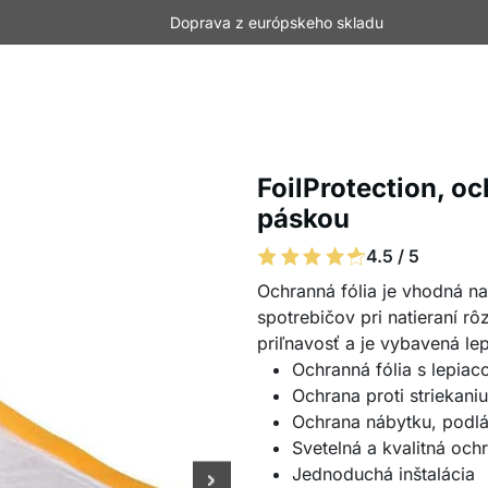
Doprava z európskeho skladu
FoilProtection, oc
páskou
4.5 / 5
Ochranná fólia je vhodná n
spotrebičov pri natieraní rô
priľnavosť a je vybavená le
Ochranná fólia s lepia
Ochrana proti striekani
Ochrana nábytku, podl
Svetelná a kvalitná och
Jednoduchá inštalácia