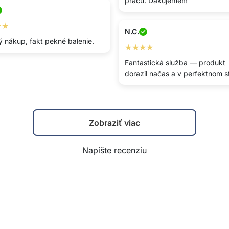
prácu. Ďakujeme!!!
★★
N.C.
ý nákup, fakt pekné balenie.
★★★★
Fantastická služba — produkt
dorazil načas a v perfektnom s
Zobraziť viac
Napíšte recenziu