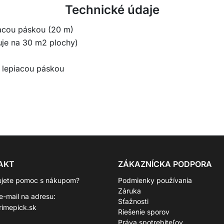
Technické údaje
iacou páskou (20 m)
uje na 30 m2 plochy)
 lepiacou páskou
AKT
ZÁKAZNÍCKA PODPORA
ujete pomoc s nákupom?
Podmienky používania
Záruka
 e-mail na adresu:
Sťažnosti
rimepick.sk
Riešenie sporov
Práva spotrebiteľov