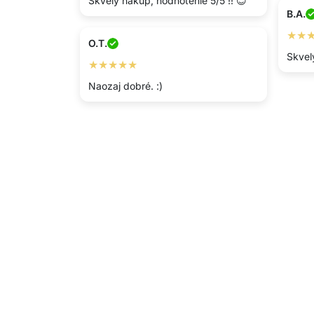
Skvelý nákup, hodnotenie 5/5 !! 😊
B.A.
★★
O.T.
Skvel
★★★★★
Naozaj dobré. :)