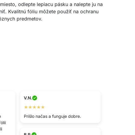
 miesto, odlepte lepiacu pásku a nalepte ju na
niť. Kvalitnú fóliu môžete použiť na ochranu
ôznych predmetov.
V.N.
★★★★★
e
Prišlo načas a funguje dobre.
lii
li
B.P.