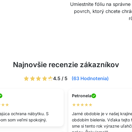
Umiestnite fóliu na správne
povrch, ktorý chcete chrá
r
Najnovšie recenzie zákazníkov
4.5 / 5
(63 Hodnotenia)
Petronela
★★★
★★★★★
ajúca ochrana nábytku. S
Jarné obdobie je v našej krajin
om som veľmi spokojný.
obdobím bielenia. Vďaka tejto fó
sme si tento rok výrazne uľahči