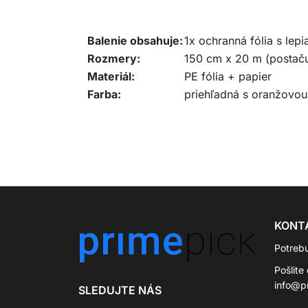
Balenie obsahuje:
1x ochranná fólia s lep
Rozmery:
150 cm x 20 m (postač
Materiál:
PE fólia + papier
Farba:
priehľadná s oranžovou
KONT
Potreb
Pošlite
info@p
SLEDUJTE NÁS