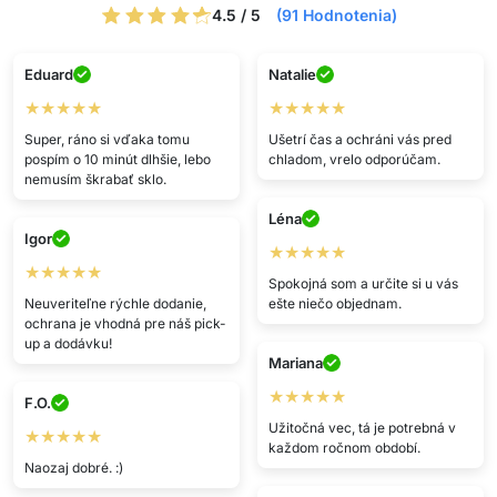
4.5 / 5
(91 Hodnotenia)
Eduard
Natalie
★★★★★
★★★★★
Super, ráno si vďaka tomu
Ušetrí čas a ochráni vás pred
pospím o 10 minút dlhšie, lebo
chladom, vrelo odporúčam.
nemusím škrabať sklo.
Léna
Igor
★★★★★
★★★★★
Spokojná som a určite si u vás
Neuveriteľne rýchle dodanie,
ešte niečo objednam.
ochrana je vhodná pre náš pick-
up a dodávku!
Mariana
★★★★★
F.O.
Užitočná vec, tá je potrebná v
★★★★★
každom ročnom období.
Naozaj dobré. :)