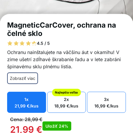
MagneticCarCover, ochrana na
čelné sklo
4.5 / 5
Ochranu nainštalujete na väčšinu áut v okamihu! V
zime ušetrí zdĺhavé škrabanie ľadu a v lete zabráni
špinavému sklu plnému lístia.
Rozlúčte sa so zamrznutým, špinavým sklom
Zobraziť viac
Jednoduchá inštalácia
Vhodné pre väčšinu áut
Najlepšia voľba
Ochrana sa nešmýka ani nehýbe
1x
2x
3x
Jednoduché čistenie
21,99
€
/kus
18,99
€
/kus
16,99
€
/kus
Celoročné využitie
Balenie obsahuje: 1x ochranný kryt na čelné sklo
Cena:
28,99
€
Uložiť
24%
21,99
€