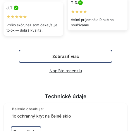
T.D.
J.T.
★★★★
★★★★★
Veľmi príjemné a ľahké na
Prišlo skôr, než som čakal/a, je
používanie.
to ok — dobrá kvalita.
Zobraziť viac
Napíšte recenziu
Technické údaje
Balenie obsahuje:
1x ochranný kryt na čelné sklo