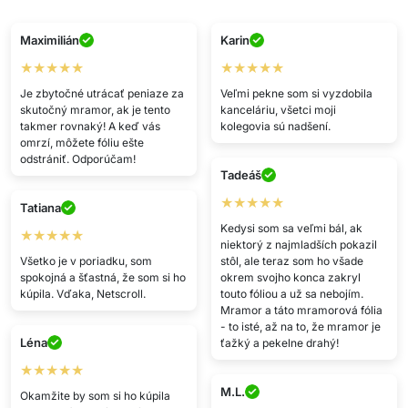
niektorý z najmladších pokazil
Všetko je v poriadku, som
stôl, ale teraz som ho všade
spokojná a šťastná, že som si ho
okrem svojho konca zakryl
kúpila. Vďaka, Netscroll.
touto fóliou a už sa nebojím.
Mramor a táto mramorová fólia
- to isté, až na to, že mramor je
Léna
ťažký a pekelne drahý!
★★★★★
M.L.
Okamžite by som si ho kúpila
znova! Máte také dobré
★★★★★
výrobky; už mnohokrát ste mi
uľahčili život.
Perfektná služba! Prišlo rýchlo a
je to vo výbornej kvalite ^^
V.K.
V.G.
★★★★
★★★★
kvalita výborná a doručenie
rýchle. Veľmi odporúčam <33
Dobrá cena, rýchle doručenie,
spokojnosť.