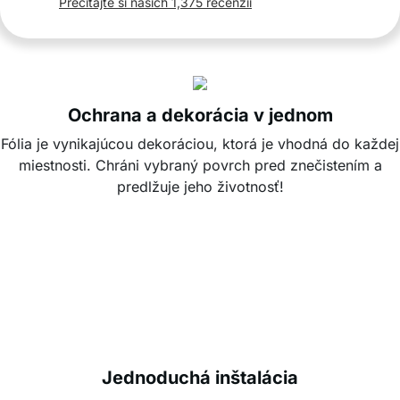
Prečítajte si našich 1,375 recenzií
Ochrana a dekorácia v jednom
Fólia je vynikajúcou dekoráciou, ktorá je vhodná do každej
miestnosti. Chráni vybraný povrch pred znečistením a
predlžuje jeho životnosť!
Jednoduchá inštalácia
Nainštalujete ju za okamih a kamkoľvek: na stôl, poličku,
počítač, pult alebo zásuvky!
Jednoduchá údržba