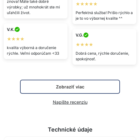
Zobraziť viac
Napíšte recenziu
Technické údaje
Balenie obsahuje:
1x samolepiaca fólia s mramorovým vzorom
Zobraziť viac