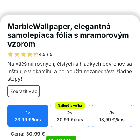
MarbleWallpaper, elegantná
samolepiaca fólia s mramorovým
vzorom
4.5 / 5
Na väčšinu rovných, čistých a hladkých povrchov sa
inštaluje v okamihu a po použití nezanecháva žiadne
stopy!
Skrášľuje priestor a poskytuje ochranu
Zobraziť viac
Jednoduchá inštalácia – samolepiaca základňa
Jednoduché čistenie
Najlepšia voľba
Odolný voči vode
1x
2x
3x
Nastaviteľná veľkosť
23,99
€
/kus
20,99
€
/kus
18,99
€
/kus
Po použití lepidlo nezanecháva žiadne stopy
Balenie obsahuje: 1x samolepiaca fólia s
Cena:
30,99
€
mramorovým vzorom