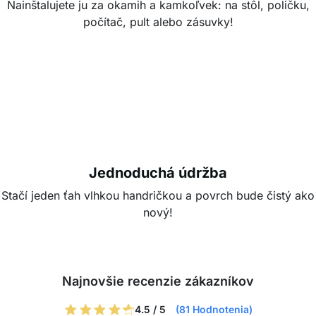
Stačí jeden ťah vlhkou handričkou a povrch bude čistý ako
nový!
Najnovšie recenzie zákazníkov
4.5 / 5
(81 Hodnotenia)
Maximilián
Karin
★★★★★
★★★★★
Je zbytočné utrácať peniaze za
Veľmi pekne som si vyzdobila
skutočný mramor, ak je tento
kanceláriu, všetci moji
takmer rovnaký! A keď vás
kolegovia sú nadšení.
omrzí, môžete fóliu ešte
odstrániť. Odporúčam!
Tadeáš
★★★★★
Tatiana
Kedysi som sa veľmi bál, ak
★★★★★