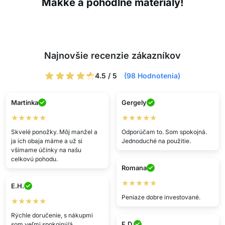
Mäkké a pohodlné materiály!
Najnovšie recenzie zákazníkov
4.5 / 5
(98 Hodnotenia)
Martinka
Gergely
★★★★★
★★★★★
Skvelé ponožky. Môj manžel a
Odporúčam to. Som spokojná.
ja ich obaja máme a už si
Jednoduché na použitie.
všímame účinky na našu
celkovú pohodu.
Romana
★★★★★
E.H.
Peniaze dobre investované.
★★★★★
Rýchle doručenie, s nákupmi
F.D.
som veľmi spokojný/á.