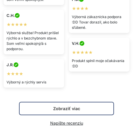
★★★★
C.H.
Výborná zákaznícka podpora
:DD Tovar dorazil, ako bolo
★★★★★
sľúbené.
Výborná služba! Produkt prišiel
rýchlo a v bezchybnom stave.
V.H.
Som veľmi spokojný/á s
podporou.
★★★★★
Produkt splnil moje očakávania
J.R.
:DD
★★★★
Výborný a rýchly servis
Zobraziť viac
Napíšte recenziu