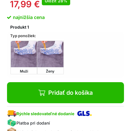
Uložiť
28%
17,99
€
Vhodné na každodenné nosenie
Uvoľnite napätie v nohách
najnižšia cena
V balení: 1x pár ponožiek s reflexnými bodmi, 1x
masážna palička
Produkt
1
Typ ponožiek:
Muži
Ženy
Pridať do košíka
Rýchle sledovateľné dodanie
Platba pri dodaní