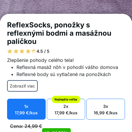
ReflexSocks, ponožky s
reflexnými bodmi a masážnou
paličkou
4.5 / 5
Zlepšenie pohody celého tela!
Reflexná masáž nôh v pohodlí vášho domova
Reflexné body sú vytlačené na ponožkách
Palička je súčasťou balenia pre správnu masáž a
Zobraziť viac
tlak
Masáž reflexných bodov prináša pohodlie
Najlepšia voľba
celému telu
1x
2x
3x
Zvyšovanie cirkulácie a relaxácie
17,99
€
/kus
17,99
€
/kus
16,99
€
/kus
Reflexné ponožky sú vyrobené z pohodlného a
priedušného materiálu
Cena:
24,99
€
Jednoduché na použitie doma alebo na cestách