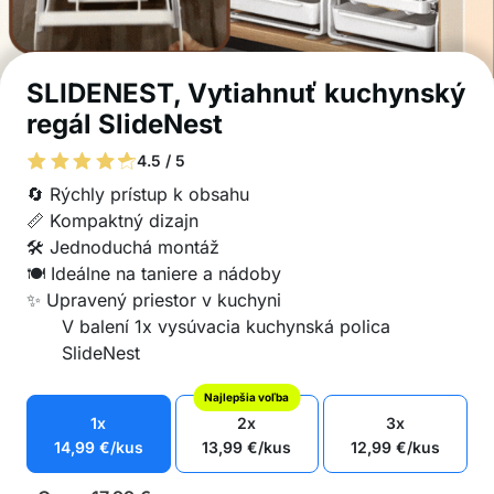
SLIDENEST, Vytiahnuť kuchynský
regál SlideNest
4.5 / 5
🔄 Rýchly prístup k obsahu
📏 Kompaktný dizajn
🛠️ Jednoduchá montáž
🍽️ Ideálne na taniere a nádoby
✨ Upravený priestor v kuchyni
V balení 1x vysúvacia kuchynská polica
SlideNest
Najlepšia voľba
1x
2x
3x
14,99
€
/kus
13,99
€
/kus
12,99
€
/kus