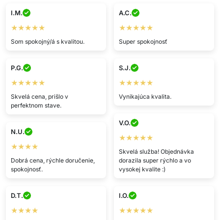
I.M.
A.C.
★★★★★
★★★★★
Som spokojný/á s kvalitou.
Super spokojnosť
P.G.
S.J.
★★★★★
★★★★★
Skvelá cena, prišlo v
Vynikajúca kvalita.
perfektnom stave.
V.O.
N.U.
★★★★★
★★★★
Skvelá služba! Objednávka
Dobrá cena, rýchle doručenie,
dorazila super rýchlo a vo
spokojnosť.
vysokej kvalite :)
D.T.
I.O.
★★★★
★★★★★