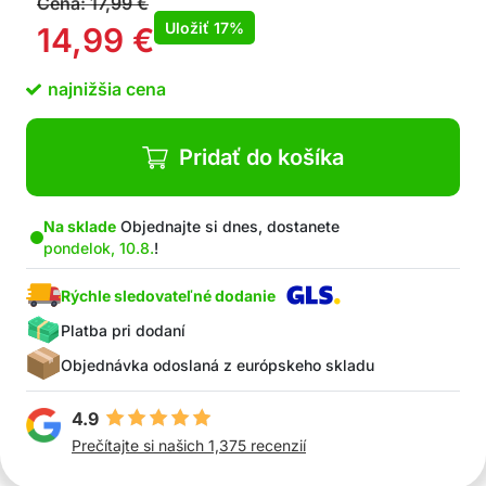
Cena:
17,99
€
Uložiť
17%
14,99
€
najnižšia cena
Pridať do košíka
Na sklade
Objednajte si dnes, dostanete
pondelok, 10.8.
!
Rýchle sledovateľné dodanie
Platba pri dodaní
Objednávka odoslaná z európskeho skladu
4.9
Prečítajte si našich 1,375 recenzií