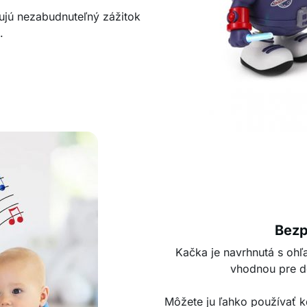
ujú nezabudnuteľný zážitok
.
Bezp
Kačka je navrhnutá s ohľ
vhodnou pre de
Môžete ju ľahko používať k