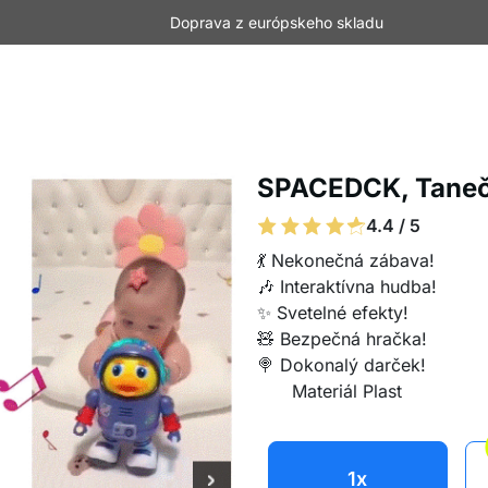
Doprava z európskeho skladu
SPACEDCK, Taneč
4.4 / 5
💃 Nekonečná zábava!
🎶 Interaktívna hudba!
✨ Svetelné efekty!
🧸 Bezpečná hračka!
🍭 Dokonalý darček!
Materiál Plast
1x