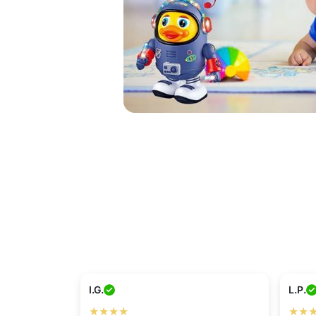
I.G.
L.P.
★★★★
★★