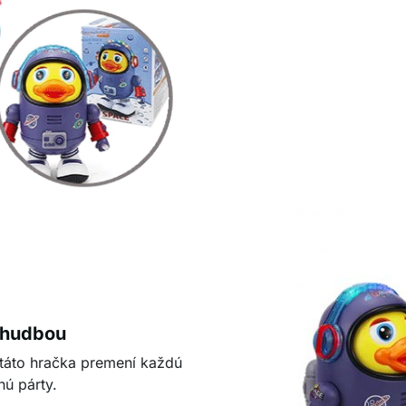
 hudbou
 táto hračka premení každú
nú párty.