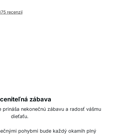
375 recenzií
ceniteľná zábava
 prináša nekonečnú zábavu a radosť vášmu
dieťaťu.
anečnými pohybmi bude každý okamih plný