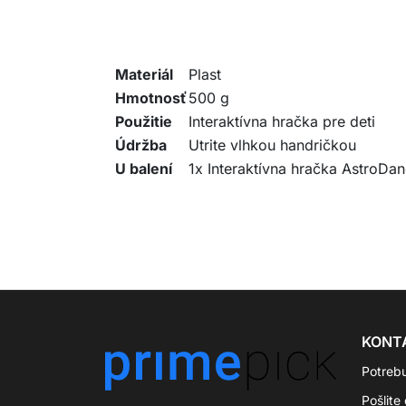
Materiál
Plast
Hmotnosť
500 g
Použitie
Interaktívna hračka pre deti
Údržba
Utrite vlhkou handričkou
U balení
1x Interaktívna hračka AstroDa
KONT
Potreb
Pošlite