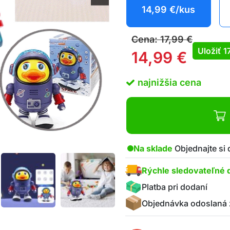
14,99
€
/kus
Cena:
17,99
€
Uložiť
1
14,99
€
najnižšia cena
Na sklade
Objednajte si
Rýchle sledovateľné 
Platba pri dodaní
Objednávka odoslaná 