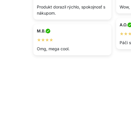
Produkt dorazil rýchlo, spokojnosť s
Wow, 
nákupom.
A.O.
M.B.
★★
★★★★
Páči 
Omg, mega cool.