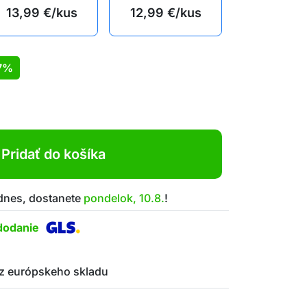
13,99
€
/kus
12,99
€
/kus
7%
Pridať do košíka
 dnes, dostanete
pondelok, 10.8.
!
dodanie
z európskeho skladu