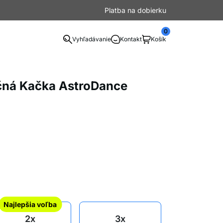
Platba na dobierku
0
Vyhľadávanie
Kontakt
Košík
ná Kačka AstroDance
Najlepšia voľba
2x
3x