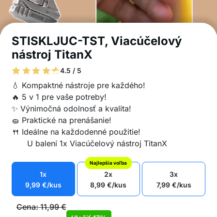
STISKLJUC-TST, Viacúčelový
nástroj TitanX
4.5 / 5
💧 Kompaktné nástroje pre každého!
🔥 5 v 1 pre vaše potreby!
✨ Výnimočná odolnosť a kvalita!
🧽 Praktické na prenášanie!
🍴 Ideálne na každodenné použitie!
U balení 1x Viacúčelový nástroj TitanX
Najlepšia voľba
1x
2x
3x
9,99
€
/kus
8,99
€
/kus
7,99
€
/kus
Cena:
11,99
€