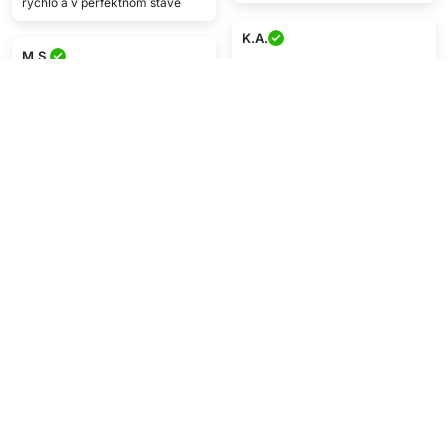
rýchlo a v perfektnom stave
K.A.
M.S.
★★★★★
★★★★★
Skvelá služba a rýchle
Balíček mi spravil deň :) Som
doručenie. Kvalita produktu je
veľmi happy
špička :))
P.U.
R.J.
★★★★★
★★★★
Perfektná služba! Prišlo rýchlo a
Skvelá kvalita
je to vo výbornej kvalite ^^
Zobraziť viac
Napíšte recenziu