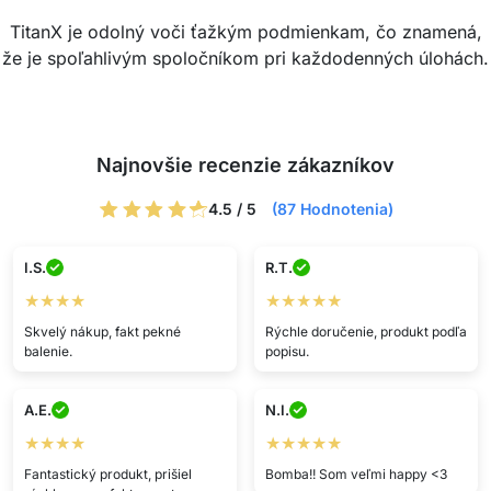
TitanX je odolný voči ťažkým podmienkam, čo znamená,
že je spoľahlivým spoločníkom pri každodenných úlohách.
Najnovšie recenzie zákazníkov
4.5 / 5
(87 Hodnotenia)
I.S.
R.T.
★★★★
★★★★★
Skvelý nákup, fakt pekné
Rýchle doručenie, produkt podľa
balenie.
popisu.
A.E.
N.I.
★★★★
★★★★★
Fantastický produkt, prišiel
Bomba!! Som veľmi happy <3