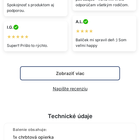
Spokojnosť s produktom aj
odporúčam všetkým rodičom.
podporou.
A.L.
I.G.
★★★★
★★★★★
Balíček mi spravil deň :) Som
Super!! Prišlo to rýchlo.
veľmi happy
Zobraziť viac
Napíšte recenziu
Technické údaje
Balenie obsahuje:
1x chrbtová opierka