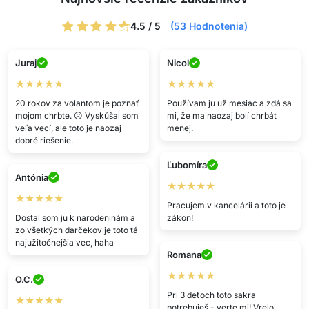
4.5 / 5
(53 Hodnotenia)
Juraj
Nicol
★★★★★
★★★★★
20 rokov za volantom je poznať
Používam ju už mesiac a zdá sa
mojom chrbte. ☹ Vyskúšal som
mi, že ma naozaj bolí chrbát
veľa vecí, ale toto je naozaj
menej.
dobré riešenie.
Ľubomíra
Antónia
★★★★★
★★★★★
Pracujem v kancelárii a toto je
Dostal som ju k narodeninám a
zákon!
zo všetkých darčekov je toto tá
najužitočnejšia vec, haha
Romana
★★★★★
O.C.
Pri 3 deťoch toto sakra
★★★★★
potrebuješ - verte mi! Vrelo