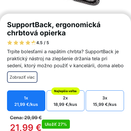
SupportBack, ergonomická
chrbtová opierka
4.5 / 5
Trpíte bolesťami a napätím chrbta? SupportBack je
praktický nástroj na zlepšenie držania tela pri
sedení, ktorý možno použiť v kancelárii, doma alebo
v aute.
Zobraziť viac
Pomáha k lepšiemu držaniu tela
Pomáha vrátiť chrbtici jej prirodzené zakrivenie
Najlepšia voľba
Vhodná do kancelárie, domácnosti alebo auta
1x
2x
3x
Kvalitné materiály
21,99
€
/kus
18,99
€
/kus
15,99
€
/kus
Tkanina zo vzduchovej sieťoviny
Nastaviteľný popruh
Cena:
29,99
€
Balenie obsahuje: 1x chrbtová opierka
Uložiť
27%
21,99
€