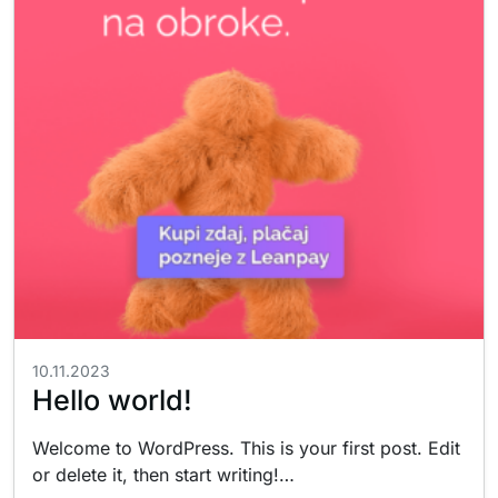
10.11.2023
Hello world!
Welcome to WordPress. This is your first post. Edit
or delete it, then start writing!…