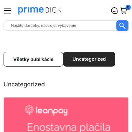
0
Uncategorized
Všetky publikácie
Uncategorized